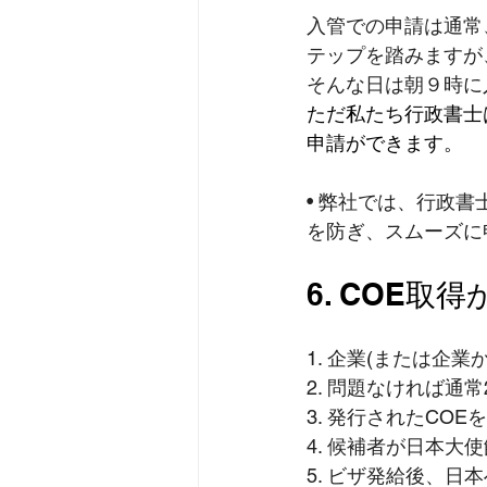
入管での申請は通常
テップを踏みますが
そんな日は朝９時に
ただ私たち行政書士
申請ができます。
• 弊社では、行政
を防ぎ、スムーズに
6. COE
1. 企業(または企
2. 問題なければ通
3. 発行されたCO
4. 候補者が日本大
5. ビザ発給後、日