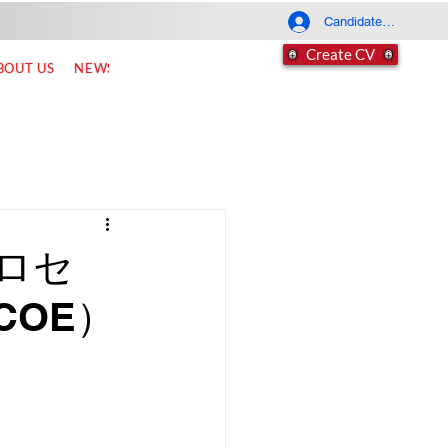
Candidate Log In
Create CV
BOUT US
NEWS
FAQ
CONTACT
ロセ
COE）