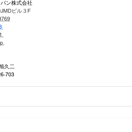
ャパン株式会社
9JMDビル３F
8769
3 
1 
jp
旭久二
‐703