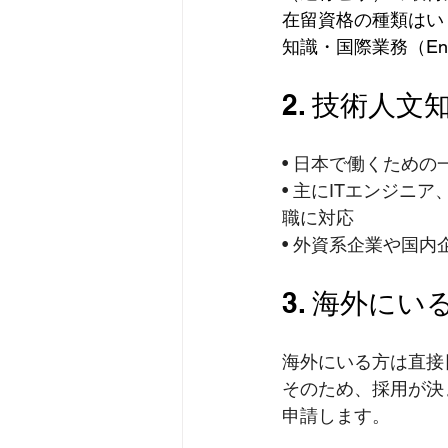
在留資格の種類はい
知識・国際業務（Engineer
2. 技術人
• 日本で働くため
• 主にITエンジ
職に対応
• 外資系企業や国
3. 海外に
海外にいる方は直接
そのため、採用が決
申請します。