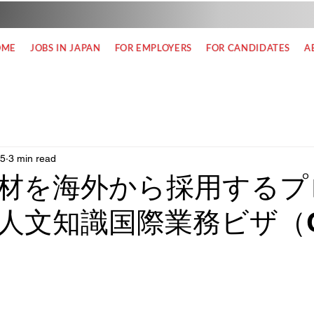
OME
JOBS IN JAPAN
FOR EMPLOYERS
FOR CANDIDATES
A
25
3 min read
材を海外から採用するプ
人文知識国際業務ビザ（