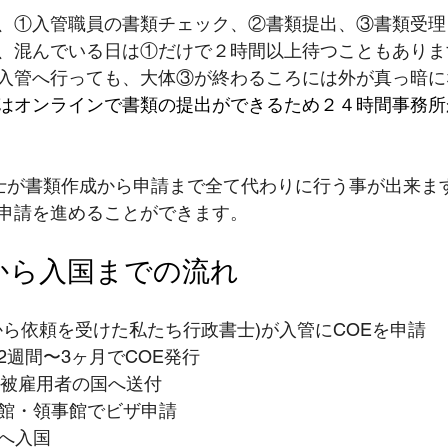
、①入管職員の書類チェック、②書類提出、③書類受理
、混んでいる日は①だけで２時間以上待つこともありま
入管へ行っても、大体③が終わるころには外が真っ暗に
はオンラインで書類の提出ができるため２４時間事務所
書士が書類作成から申請まで全て代わりに行う事が出来ま
申請を進めることができます。
取得から入国までの流れ
業から依頼を受けた私たち行政書士)が入管にCOEを申請
常2週間〜3ヶ月でCOE発行
Eを被雇用者の国へ送付
使館・領事館でビザ申請
本へ入国